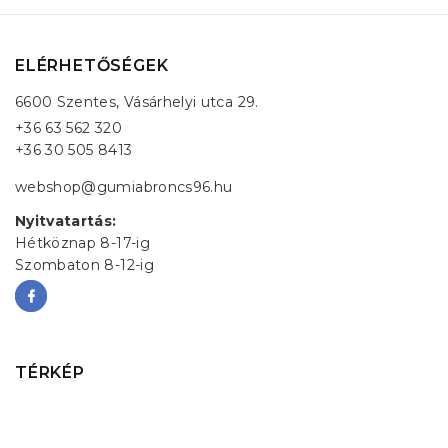
ELÉRHETŐSÉGEK
6600 Szentes, Vásárhelyi utca 29.
+36 63 562 320
+36 30 505 8413
webshop@gumiabroncs96.hu
Nyitvatartás:
Hétköznap 8-17-ig
Szombaton 8-12-ig
TÉRKÉP