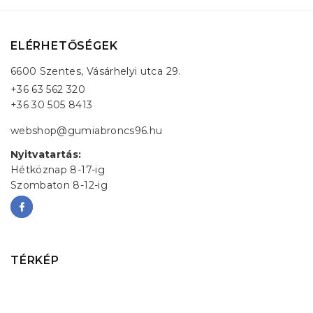
ELÉRHETŐSÉGEK
6600 Szentes, Vásárhelyi utca 29.
+36 63 562 320
+36 30 505 8413
webshop@gumiabroncs96.hu
Nyitvatartás:
Hétköznap 8-17-ig
Szombaton 8-12-ig
TÉRKÉP