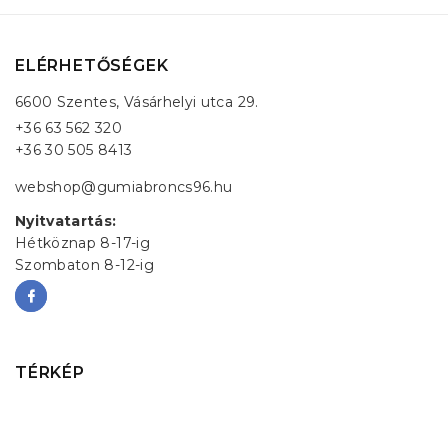
ELÉRHETŐSÉGEK
6600 Szentes, Vásárhelyi utca 29.
+36 63 562 320
+36 30 505 8413
webshop@gumiabroncs96.hu
Nyitvatartás:
Hétköznap 8-17-ig
Szombaton 8-12-ig
TÉRKÉP